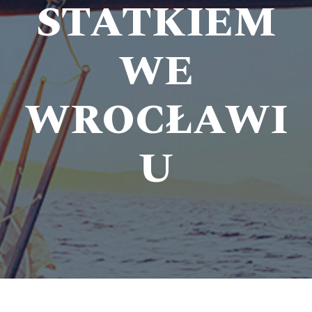
STATKIEM
WE
WROCŁAWI
U
RejsyWrocław.pl
> REJSY MIKOŁAJKOWE STATKIEM WE WROCŁAWIU